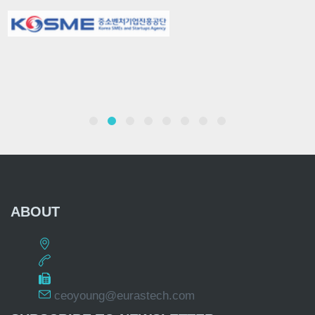
ABOUT
ceoyoung@eurastech.com